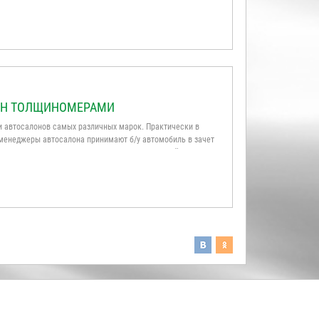
 ...
ЖЕН ТОЛЩИНОМЕРАМИ
 автосалонов самых различных марок. Практически в
м менеджеры автосалона принимают б/у автомобиль в зачет
 оценить прошлое автомобиля, сотруднику не обойтись без