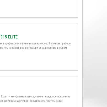
915 ELITE
 рынка профессиональных толщиномеров. В данном приборе
е компоненты, все инновации объединенные в одном
 временем. Это айфон на рынке толщиномеров ...
Expert - это флагман рынка, самое передовое поколение
ых рубиновых датчиков. Толщиномер RDevice Expert
пользование в сфере автоподбора, но он также идеально