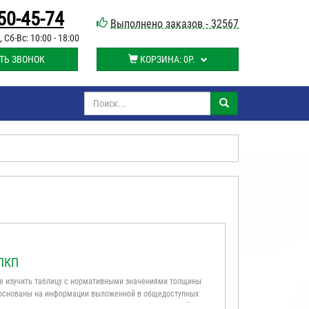
50-45-74
Выполнено заказов - 32567
, Сб-Вс: 10:00 - 18:00
ТЬ ЗВОНОК
КОРЗИНА:
0Р.
ЛКП
е изучить таблицу с нормативными значениями толщины
е основаны на информации выложенной в общедоступных
 личным опытом – измерено более 1000 автомобилей).