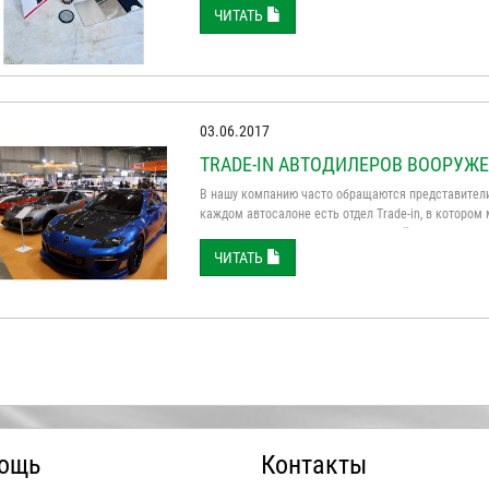
поможет любителям и начинающим получить точные
ЧИТАТЬ
03.06.2017
TRADE-IN АВТОДИЛЕРОВ ВООРУ
В нашу компанию часто обращаются представители
каждом автосалоне есть отдел Trade-in, в которо
нового. И чтобы не прогадать с ценой и корректно
толщиномера ...
ЧИТАТЬ
ощь
Контакты