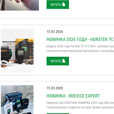
Марка Модель Толщина краски ...
ЧИТАТЬ
15.03.2026
НОВИНКА 2026 ГОДА - HORSTEK TC 
Модель 2026 года Horstek TC 915 Elite - флагман
сочетаются максимальный функционал и мощнейши
устройстве. Надежность фирмы HORSTEK проверена
ЧИТАТЬ
15.03.2026
НОВИНКА - RDEVICE EXPERT
Новинка! АБСОЛЮТНАЯ НОВИНКА 2026 года RDevice 
толщиномеров, созданное на базе профессиональн
ориентирован на постоянное профессиональное ис